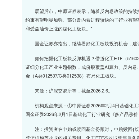
展望后市，中原证券表示，随着反内卷政策的持续推
约束有望明显加强。部分反内卷进程较快的子行业有望
和受益油价上涨的煤化工板块。*
国金证券亦指出，继续看好化工板块投资机会，建议
如何把握化工板块反弹机遇？借道化工ETF（516020
证细分化工产业主题指数，成份股覆盖AI算力、反内卷
金（A类012537/C类012538）布局化工板块。
来源：沪深交易所等，截至2026.2.6。
机构观点来源：①中原证券2026年2月4日基础化
国金证券2026年2月1日基础化工行业研究《多产品涨
注：投资者在申购或赎回基金份额时，申购赎回代理券
登记机构等收取的相关费用。化工ETF不收取销售服务