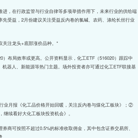
进，在行政监管与行业自律等多项举措作用下，未来行业的供给端
率先受益，2月份建议关注受益反内卷的氯碱、农药、涤纶长丝行业
关注龙头+底部涨价品种。*
）布局效率或更高。公开资料显示，化工ETF（516020）跟踪中
、机器人、新能源等热门主题。场外投资者亦可通过化工ETF联接基
工行业月报《化工品价格开始回暖，关注反内卷与煤化工板块》；②
价，继续看好大化工板块投资机会》。
商可按照不超过0.5%的标准收取佣金，其中包含证券交易所、
费。