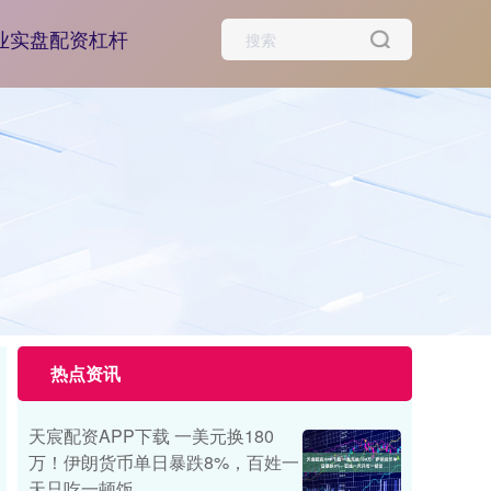
业实盘配资杠杆
热点资讯
天宸配资APP下载 一美元换180
万！伊朗货币单日暴跌8%，百姓一
天只吃一顿饭