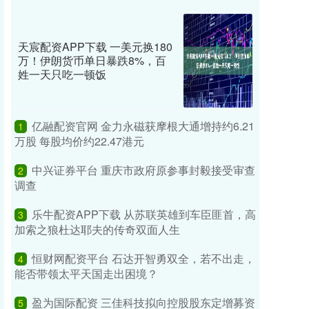
天宸配资APP下载 一美元换180
万！伊朗货币单日暴跌8%，百
姓一天只吃一顿饭
亿融配资官网 金力永磁获摩根大通增持约6.21
1
万股 每股均价约22.47港元
中兴证券平台 重庆市政府原参事封毅接受审查
2
调查
乐牛配资APP下载 从苏联英雄到车臣匪首，高
3
加索之狼杜达耶夫的传奇双面人生
恒财网配资平台 石达开智勇双全，若不出走，
4
能否带领太平天国走出困境？
盈为国际配资 三佳科技拟向控股股东定增募资
5