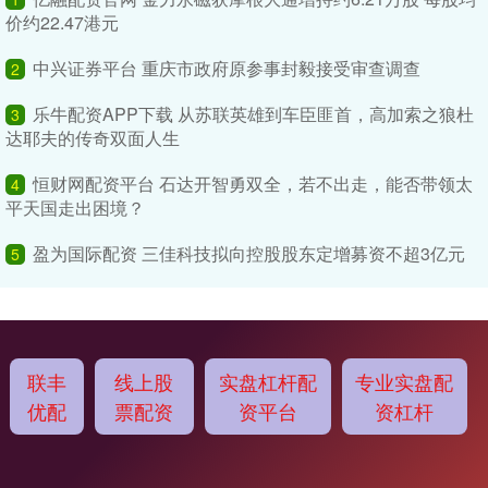
价约22.47港元
中兴证券平台 重庆市政府原参事封毅接受审查调查
2
乐牛配资APP下载 从苏联英雄到车臣匪首，高加索之狼杜
3
达耶夫的传奇双面人生
恒财网配资平台 石达开智勇双全，若不出走，能否带领太
4
平天国走出困境？
盈为国际配资 三佳科技拟向控股股东定增募资不超3亿元
5
联丰
线上股
实盘杠杆配
专业实盘配
优配
票配资
资平台
资杠杆