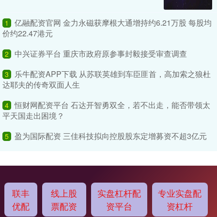
亿融配资官网 金力永磁获摩根大通增持约6.21万股 每股均
1
价约22.47港元
中兴证券平台 重庆市政府原参事封毅接受审查调查
2
乐牛配资APP下载 从苏联英雄到车臣匪首，高加索之狼杜
3
达耶夫的传奇双面人生
恒财网配资平台 石达开智勇双全，若不出走，能否带领太
4
平天国走出困境？
盈为国际配资 三佳科技拟向控股股东定增募资不超3亿元
5
联丰
线上股
实盘杠杆配
专业实盘配
优配
票配资
资平台
资杠杆