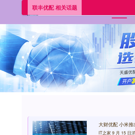
联丰优配 相关话题
首页
大财优配 小米推
IT之家 9 月 1