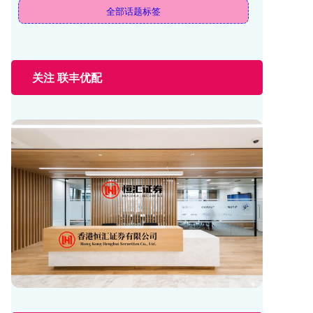
全部话题标签
关注 联丰优配