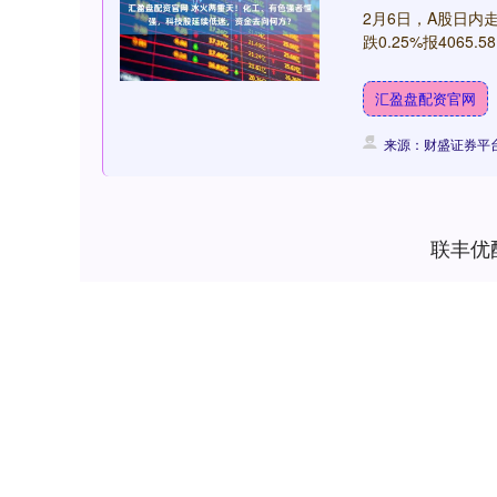
2月6日，A股日
跌0.25%报4065
汇盈盘配资官网
来源：财盛证券平
联丰优