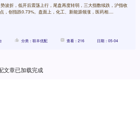
内走势波折，低开后震荡上行，尾盘再度转弱，三大指数续跌，沪指收
.58点，创指跌0.73%。盘面上，化工、新能源领涨，医药相....
台
分类：联丰优配
查看：216
日期：05-04
配文章已加载完成