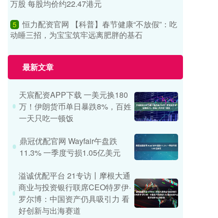
万股 每股均价约22.47港元
恒力配资官网 【科普】春节健康“不放假”：吃
5
动睡三招，为宝宝筑牢远离肥胖的基石
最新文章
天宸配资APP下载 一美元换180
万！伊朗货币单日暴跌8%，百姓
一天只吃一顿饭
鼎冠优配官网 Wayfair午盘跌
11.3% 一季度亏损1.05亿美元
溢诚优配平台 21专访丨摩根大通
商业与投资银行联席CEO特罗伊·
罗尔博：中国资产仍具吸引力 看
好创新与出海赛道