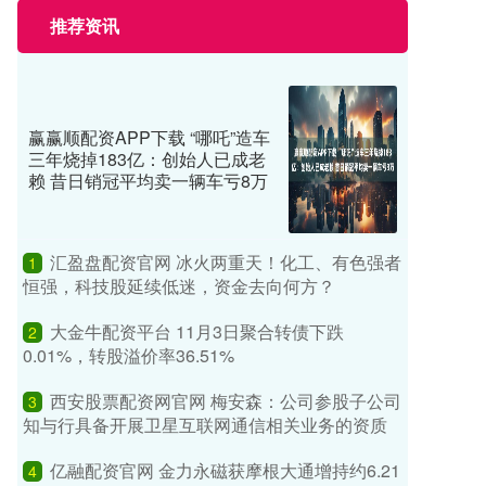
推荐资讯
赢赢顺配资APP下载 “哪吒”造车
三年烧掉183亿：创始人已成老
赖 昔日销冠平均卖一辆车亏8万
汇盈盘配资官网 冰火两重天！化工、有色强者
1
恒强，科技股延续低迷，资金去向何方？
大金牛配资平台 11月3日聚合转债下跌
2
0.01%，转股溢价率36.51%
西安股票配资网官网 梅安森：公司参股子公司
3
知与行具备开展卫星互联网通信相关业务的资质
亿融配资官网 金力永磁获摩根大通增持约6.21
4