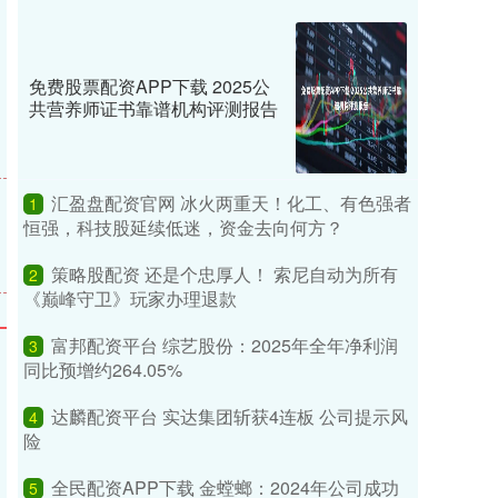
免费股票配资APP下载 2025公
共营养师证书靠谱机构评测报告
汇盈盘配资官网 冰火两重天！化工、有色强者
1
恒强，科技股延续低迷，资金去向何方？
策略股配资 还是个忠厚人！ 索尼自动为所有
2
《巅峰守卫》玩家办理退款
富邦配资平台 综艺股份：2025年全年净利润
3
同比预增约264.05%
达麟配资平台 实达集团斩获4连板 公司提示风
4
险
全民配资APP下载 金螳螂：2024年公司成功
5