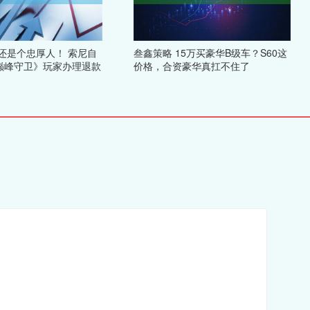
还是个忠厚人！ 索尼自
叁鑫策略 15万买豪华B级车？S60这
巅峰守卫》玩家办理退款
价格，合资豪华真扛不住了