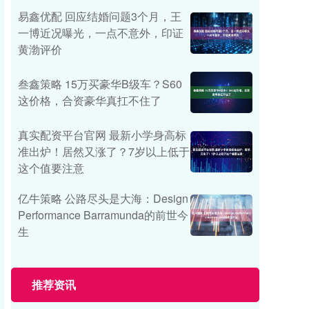
易鑫优配 回应结婚问题3个月，王
一博近况曝光，一点不意外，印证
黄渤评价
叁鑫策略 15万买豪华B级车？S60
这价格，合资豪华真扛不住了
真实配资平台官网 最新小学身高标
准出炉！居然又涨了？7岁以上低于
这个值要注意
亿牛策略 公路尽头是大海：Design
Performance Barramunda的前世今
生
推荐资讯