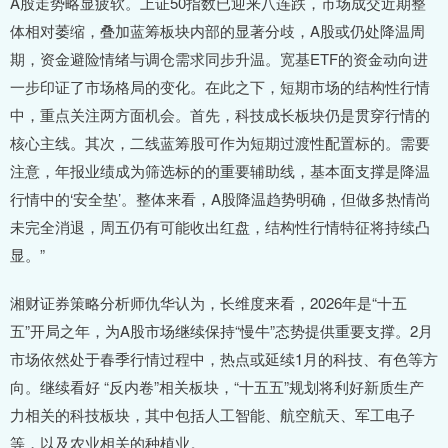
A股走势略显疲软。上证50指数已迎来八连跌，市场成交近期整
体相对萎缩，叠加蓝筹板块内部的显著分歧，A股或仍处降温周
期，资金避险情绪与调仓需求同步升温。宽基ETF的资金动向进
一步印证了市场格局的变化。在此之下，短期市场的结构性行情
中，重点关注两方面机会。首先，科技成长板块仍是贯穿行情的
核心主线。其次，二线蓝筹股可作为短期过渡性配置标的。需要
注意，年报业绩成为筛选标的的重要辅助线，基本面支撑是降温
行情中的‘安全垫’。整体来看，A股降温趋势明确，但做多热情尚
未完全消退，周五仍有可能收出红盘，结构性行情特征将持续凸
显。”
湘财证券策略分析师仇华认为，长维度来看，2026年是“十五
五”开局之年，为A股市场继续保持“慢牛”态势提供重要支撑。2月
市场依然处于春季行情过程中，热点或延续1月的科技、有色等方
向。继续看好 “反内卷”相关板块，“十五五”规划将利好新质生产
力相关的科技板块，其中包括人工智能、航空航天、军工电子
等，以及农业相关的种植业。