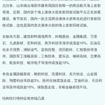
点任务。山东烟台海阳市建有我国目前唯一的商业航天海上发射
母港。近期，国内首个海上液体火箭发射回收试验平台正在加紧
建设。春节前后，国内一款主流商业液体火箭将在此进行发射回
收试验，这也是国内首次液体火箭的海上发射回收试验。
在板块方面，建筑材料领涨两市，科顺股份、金隅集团、万里
石、九鼎新材、宏和科技、再升科技等涨停或涨超10%。石油石
化全天强势，洲际油气、蓝焰控股、润贝航科、仁智股份等涨
停。国防军工涨幅居前，三角防务、爱乐达、钢研高纳、北摩高
科、航发科技、银河电子等涨停或涨超10%。
有色金属跌幅靠前，晓程科技、浩通科技、东方钽业、山金国
际、翔鹭钨业等跌超3%。医药生物震荡走低，艾迪药业、天目药
业等跌停或跌超10%。保险股走低，非银金融表现不佳。
结构性行情特征将持续凸显