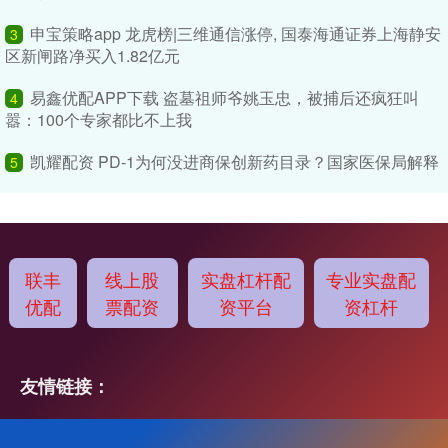
申宝策略app 龙虎榜|三维通信涨停, 国泰海通证券上海静安
3
区新闸路净买入1.82亿元
易鑫优配APP下载 盗墓祖师爷姚玉忠，被捕后还疯狂叫
4
嚣：100个专家都比不上我
凯耀配资 PD-1为何没进商保创新药目录？国家医保局解释
5
联丰
线上股
实盘杠杆配
专业实盘配
优配
票配资
资平台
资杠杆
友情链接：