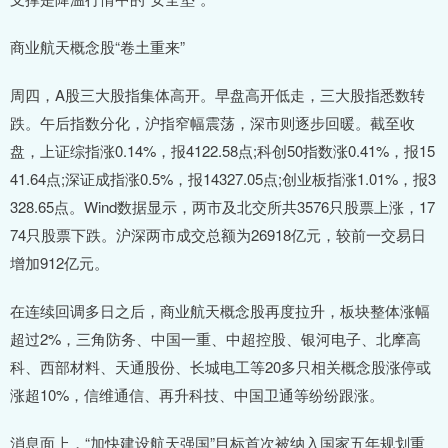
商业航天概念股“卷土重来”
周四，A股三大股指集体高开。早盘高开低走，三大股指悉数转
跌。午后指数分化，沪指窄幅震荡，深市则逐步回暖。截至收
盘，上证综指涨0.14%，报4122.58点;科创50指数涨0.41%，报15
41.64点;深证成指涨0.5%，报14327.05点;创业板指涨1.01%，报3
328.65点。Wind数据显示，两市及北交所共3576只股票上涨，17
74只股票下跌。沪深两市成交总额为26918亿元，较前一交易日
增加912亿元。
在连续回调多日之后，商业航天概念股再度拉升，板块整体涨幅
超过2%，三角防务、中国一重、中超控股、银河电子、北摩高
科、西部材料、天通股份、长城电工等20多只相关概念股涨停或
涨超10%，信维通信、再升科技、中国卫通等纷纷跟涨。
消息面上，“加快建设航天强国”目标首次被纳入国家五年规划重