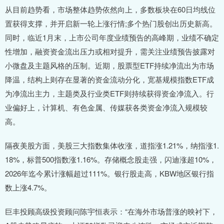
从目前趋势看，市场整体趋势依然向上，多数板块在60日均线位
置获得支撑，并开启新一轮上涨行情;多个热门股创出历史新高。
同时，临近1月末，上市公司年度业绩预告的高峰期，业绩不确定
性增加，融资资金流出压力或相对提升，需关注业绩预告披露对
小微盘及主题风格的压制。近期，股票型ETF持续净流出为市场
降温，结构上则存在显著的资金流动分化，宽基规模指数ETF成
为净流出主力，主题类及行业类ETF则持续获得资金净流入。行
业偏好上，计算机、有色金属、传媒获各类资金净流入规模较
高。
隔夜美股方面，美股三大指数集体收涨，道指涨1.21%，纳指涨1.
18%，标普500指数涨1.16%。存储概念股走强，闪迪涨超10%，
2026年迄今累计涨幅超过111%。银行股走高，KBW地区银行指
数上涨4.7%。
巨丰投顾高级投资顾问陈宇恒表示：“在海外市场普涨的映衬下，